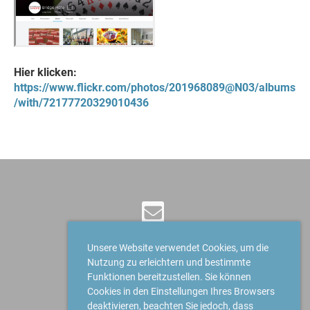
Hier klicken:
https://www.flickr.com/photos/201968089@N03/albums
/with/72177720329010436
Unsere Website verwendet Cookies, um die
Nutzung zu erleichtern und bestimmte
© Bridge Club Höfe
Funktionen bereitzustellen. Sie können
Erstellt mit ClubDesk Vereinssoftware
Cookies in den Einstellungen Ihres Browsers
deaktivieren, beachten Sie jedoch, dass