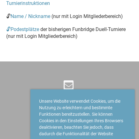
Turnierinstruktionen
🔓
Name / Nickname
(nur mit Login Mitgliederbereich)
🔓Podestplätze
der bisherigen Funbridge Duell-Turniere
(nur mit Login Mitgliederbereich)
Unsere Website verwendet Cookies, um die
Nutzung zu erleichtern und bestimmte
© Bridge Club Höfe
Funktionen bereitzustellen. Sie können
Erstellt mit ClubDesk Vereinssoftware
Cookies in den Einstellungen Ihres Browsers
deaktivieren, beachten Sie jedoch, dass
dadurch die Funktionalität der Website